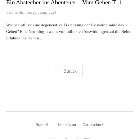
Ein Abstecher ins Abenteuer – Vom Gehen Tl.1
Veröffentlicht
am
20. Januar 2024
Wie beeinflusst eine degenerative Erkrankung der Halswirbelsäule das
Gehen? Eine Neurologin warnt vor indirekten Auswirkungen auf die Beine.
Erfahren Sie mehr ü...
Seitennummerierung
« Zurück
der
Beiträge
Startseite
Impressum
Datenschutz