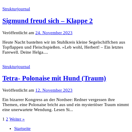
Strukturjournal
Sigmund freud sich – Klappe 2
Veröffentlicht
am
24. November 2023
Heute Nacht bastelten wir im Stuhlkreis kleine Segelschiffchen aus
Topflappen und Fleischspießen. »Leb wohl, Herbert! – Ein letztes
Farewell. Deine Helga....
Strukturjournal
Tetra- Polonaise mit Hund (Traum)
Veröffentlicht
am
12. November 2023
Ein bizarrer Kongress an der Nordsee: Redner vergessen ihre
Themen, eine Polonaise bricht aus und ein mysteriöser Traum nimmt
eine unerwartete Wendung. Lesen Si...
Seitennummerierung
1
2
Weiter »
der
Startseite