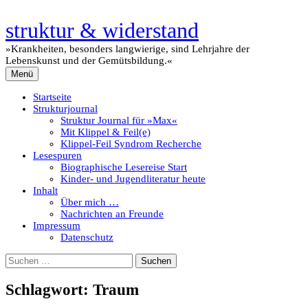
Zum
Inhalt
struktur & widerstand
überspringen
»Krankheiten, besonders langwierige, sind Lehrjahre der
Lebenskunst und der Gemütsbildung.«
Menü
Startseite
Strukturjournal
Struktur Journal für »Max«
Mit Klippel & Feil(e)
Klippel-Feil Syndrom Recherche
Lesespuren
Biographische Lesereise Start
Kinder- und Jugendliteratur heute
Inhalt
Über mich …
Nachrichten an Freunde
Impressum
Datenschutz
Suchen
nach:
Schlagwort:
Traum