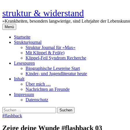
Zum
Inhalt
struktur & widerstand
überspringen
»Krankheiten, besonders langwierige, sind Lehrjahre der Lebenskun
Menü
Startseite
Strukturjournal
Struktur Journal für »Max«
Mit Klippel & Feil(e)
Klippel-Feil Syndrom Recherche
Lesespuren
Biographische Lesereise Start
Kinder- und Jugendliteratur heute
Inhalt
Über mich …
Nachrichten an Freunde
Impressum
Datenschutz
Suchen
nach:
#flashback
Zeige deine Wunde #flashback 03