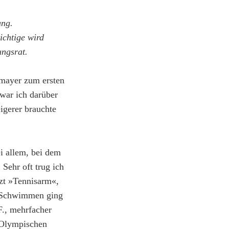
ung.
ichtige wird
ungsrat.
lmayer zum ersten
war ich darüber
igerer brauchte
i allem, bei dem
Sehr oft trug ich
rzt »Tennisarm«,
n. Schwimmen ging
F., mehrfacher
 Olympischen