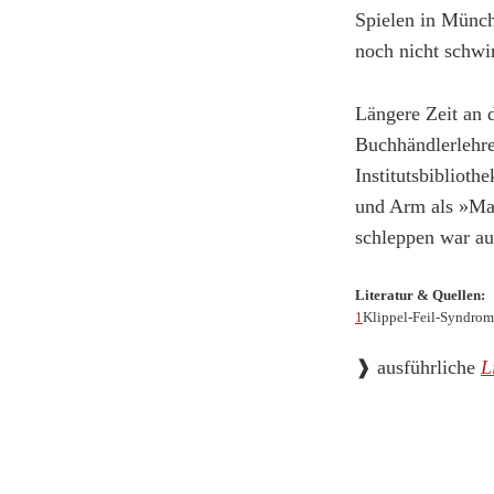
Spielen in Münch
noch nicht schw
Längere Zeit an d
Buchhändlerlehr
Institutsbibliot
und Arm als »Mau
schleppen war au
Literatur & Quellen:
1
Klippel-Feil-Syndrom 
❱ ausführliche
L