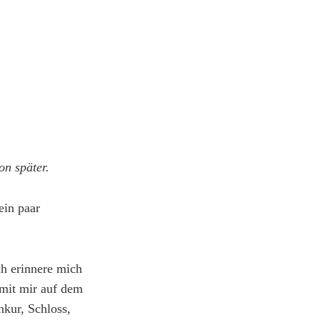
on später.
ein paar
ch erinnere mich
 mit mir auf dem
kur, Schloss,