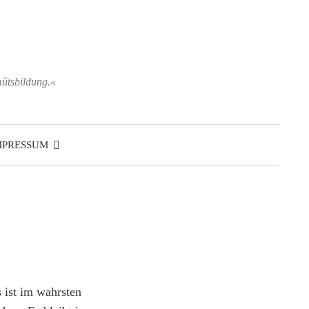
mütsbildung.«
Suchen
nach:
MPRESSUM
 ist im wahrsten