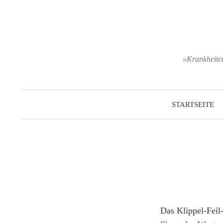
Zum
Inhalt
überspringen
»Krankheiten
STARTSEITE
Das Klippel-Feil