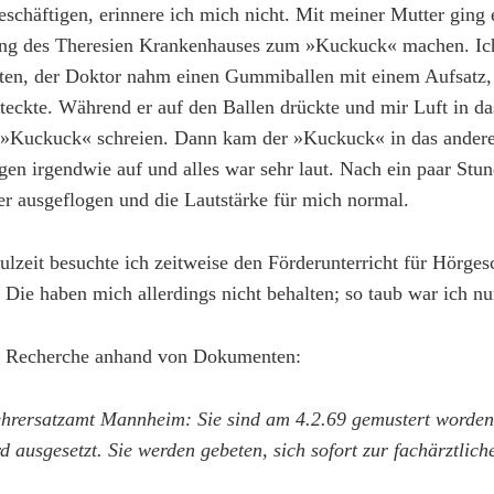
eschäftigen, erinnere ich mich nicht. Mit meiner Mutter ging 
ng des Theresien Krankenhauses zum »Kuckuck« machen. Ich
ten, der Doktor nahm einen Gummiballen mit einem Aufsatz, 
steckte. Während er auf den Ballen drückte und mir Luft in d
h »Kuckuck« schreien. Dann kam der »Kuckuck« in das ander
en irgendwie auf und alles war sehr laut. Nach ein paar Stu
 ausgeflogen und die Lautstärke für mich normal.
lzeit besuchte ich zeitweise den Förderunterricht für Hörgesc
 Die haben mich allerdings nicht behalten; so taub war ich nu
– Recherche anhand von Dokumenten:
hrersatzamt Mannheim: Sie sind am 4.2.69 gemustert worden
d ausgesetzt. Sie werden gebeten, sich sofort zur fachärztlic