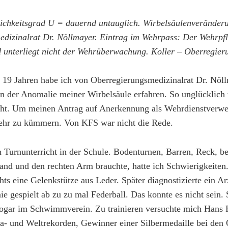
ichkeitsgrad U = dauernd untauglich. Wirbelsäulenveränder
dizinalrat Dr. Nöllmayer. Eintrag im Wehrpass: Der Wehrpfl
 unterliegt nicht der Wehrüberwachung. Koller – Oberregier
t 19 Jahren habe ich von Oberregierungsmedizinalrat Dr. Nöl
 der Anomalie meiner Wirbelsäule erfahren. So unglücklich 
icht. Um meinen Antrag auf Anerkennung als Wehrdienstverwe
mehr zu kümmern. Von KFS war nicht die Rede.
 Turnunterricht in der Schule. Bodenturnen, Barren, Reck, be
and und den rechten Arm brauchte, hatte ich Schwierigkeiten. 
ts eine Gelenkstütze aus Leder. Später diagnostizierte ein A
nie gespielt ab zu zu mal Federball. Das konnte es nicht sei
sogar im Schwimmverein. Zu trainieren versuchte mich Hans 
a- und Weltrekorden, Gewinner einer Silbermedaille bei den