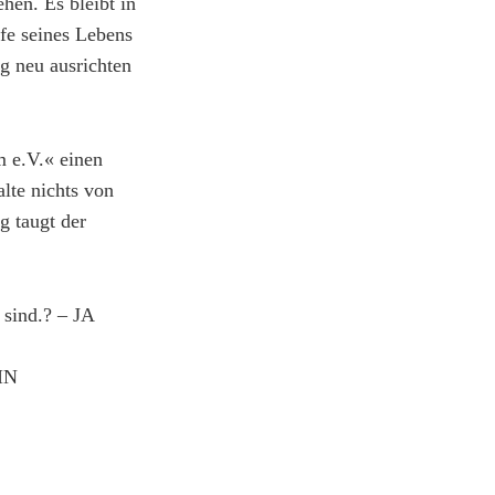
hen. Es bleibt in
fe seines Lebens
g neu ausrichten
m e.V.« einen
lte nichts von
g taugt der
 sind.? – JA
EIN