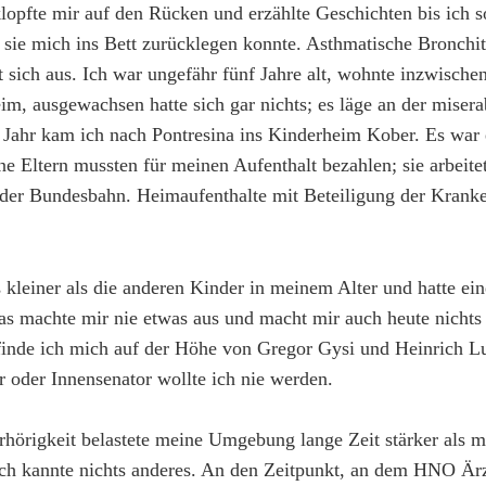
klopfte mir auf den Rücken und erzählte Geschichten bis ich 
 sie mich ins Bett zurücklegen konnte. Asthmatische Bronchit
t sich aus. Ich war ungefähr fünf Jahre alt, wohnte inzwische
im, ausgewachsen hatte sich gar nichts; es läge an der mise
n Jahr kam ich nach Pontresina ins Kinderheim Kober. Es war 
e Eltern mussten für meinen Aufenthalt bezahlen; sie arbeitet
der Bundesbahn. Heimaufenthalte mit Beteiligung der Kranke
kleiner als die anderen Kinder in meinem Alter und hatte ei
as machte mir nie etwas aus und macht mir auch heute nichts 
inde ich mich auf der Höhe von Gregor Gysi und Heinrich 
r oder Innensenator wollte ich nie werden.
örigkeit belastete meine Umgebung lange Zeit stärker als mi
ich kannte nichts anderes. An den Zeitpunkt, an dem HNO Är