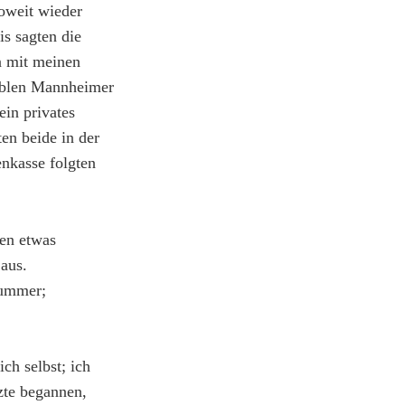
soweit wieder
is sagten die
n mit meinen
rablen Mannheimer
ein privates
en beide in der
nkasse folgten
nen etwas
aus.
Lummer;
ch selbst; ich
zte begannen,