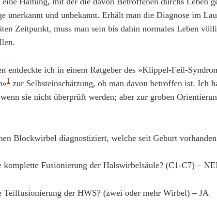
 eine Haltung, mit der die davon Betroffenen durchs Leben ge
nge unerkannt und unbekannt. Erhält man die Diagnose im Lau
äten Zeitpunkt, muss man sein bis dahin normales Leben völli
llen.
en entdeckte ich in einem Ratgeber des »Klippel-Feil-Syndro
1
n«
zur Selbsteinschätzung, ob man davon betroffen ist. Ich ha
wenn sie nicht überprüft werden; aber zur groben Orientierun
nen Blockwirbel diagnostiziert, welche seit Geburt vorhanden
e komplette Fusionierung der Halswirbelsäule? (C1-C7) – N
e Teilfusionierung der HWS? (zwei oder mehr Wirbel) – JA