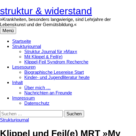
Zum
Inhalt
struktur & widerstand
überspringen
»Krankheiten, besonders langwierige, sind Lehrjahre der
Lebenskunst und der Gemütsbildung.«
Menü
Startseite
Strukturjournal
Struktur Journal für »Max«
Mit Klippel & Feil(e)
Klippel-Feil Syndrom Recherche
Lesespuren
Biographische Lesereise Start
Kinder- und Jugendliteratur heute
Inhalt
Über mich …
Nachrichten an Freunde
Impressum
Datenschutz
Suchen
nach:
Strukturjournal
Klippel und Feil(e) MRT »My